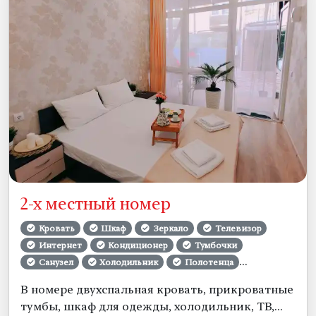
2-х местный номер
Кровать
Шкаф
Зеркало
Телевизор
Интернет
Кондиционер
Тумбочки
Санузел
Холодильник
Полотенца
Сушилка бельевая
Уборка номеров
В номере двухспальная кровать, прикроватные
Смена белья
Постельное бельё
тумбы, шкаф для одежды, холодильник, ТВ,