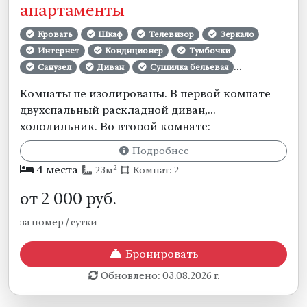
апартаменты
Кровать
Шкаф
Телевизор
Зеркало
Интернет
Кондиционер
Тумбочки
Санузел
Диван
Сушилка бельевая
Полотенца
Постельное бельё
Комнаты не изолированы. В первой комнате
Уборка номеров
Смена белья
двухспальный раскладной диван,
холодильник. Во второй комнате:
двухспальная кровать, прикроватные тумбы,
Подробнее
шкаф для одежды, сплит система. Собственная
2
4 места
23м
Комнат: 2
ванная комната и санузел. (сплит система
только в одной комнате ее хватает на две
от
2 000
руб.
комнаты).
за номер / сутки
Бронировать
Обновлено: 03.08.2026 г.