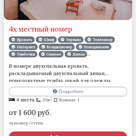
4х местный номер
Кровать
Шкаф
Зеркало
Телевизор
Интернет
Кондиционер
Холодильник
Тумбочки
Санузел
Диван
Сушилка бельевая
Полотенца
В номере двухспальная кровать,
Постельное бельё
Уборка номеров
раскладываемый двухспальный диван,
Смена белья
прикроватные тумбы, шкаф для одежды,
холодильник, ТВ, сплит система. Собственная
Подробнее
ванная комната и санузел.
2
4 места
20м
Комнат: 1
от
1 600
руб.
за номер / сутки