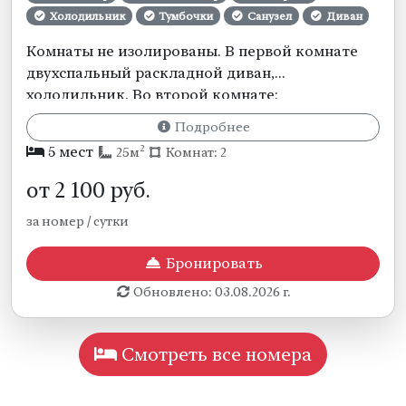
Холодильник
Тумбочки
Санузел
Диван
Сушилка бельевая
Полотенца
Комнаты не изолированы. В первой комнате
Постельное бельё
Уборка номеров
двухспальный раскладной диван,
Смена белья
холодильник. Во второй комнате:
двухспальная кровать и односпальная кровать
Подробнее
либо кресло кровать (односпальное)
2
5 мест
25м
Комнат: 2
прикроватные тумбы, шкаф для одежды, сплит
система. Собственная ванная комната и
от
2 100
руб.
санузел. (сплит система только в одной
за номер / сутки
комнате ее хватает на две комнаты).
Бронировать
Обновлено: 03.08.2026 г.
Смотреть все номера