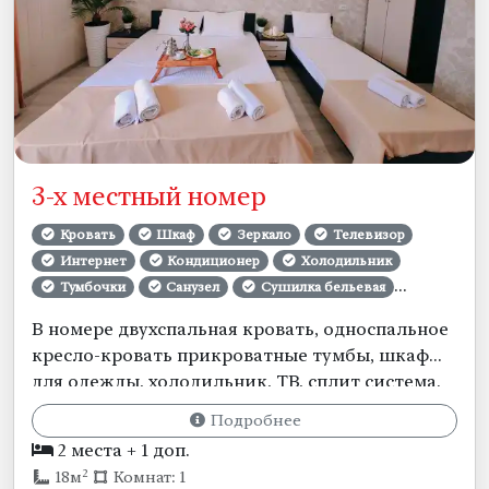
3-х местный номер
Кровать
Шкаф
Зеркало
Телевизор
Интернет
Кондиционер
Холодильник
Тумбочки
Санузел
Сушилка бельевая
Полотенца
Постельное бельё
В номере двухспальная кровать, односпальное
Уборка номеров
Смена белья
Кресла
кресло-кровать прикроватные тумбы, шкаф
для одежды, холодильник, ТВ, сплит система.
Собственная ванная комната и санузел.
Подробнее
2 места + 1 доп.
2
18м
Комнат: 1